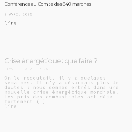
2 AVRIL 2026
lire +
Crise énergétique : que faire ?
BLOG -
2 AVRIL 2026
On le redoutait, il y a quelques
semaines. Il n’y a désormais plus de
doutes : nous sommes entrés dans une
nouvelle crise énergétique mondiale.
Les prix des combustibles ont déjà
fortement (…)
lire +
Un an après le « nouveau réseau » TEC,
les problèmes demeurent et les
perspectives manquent
INTERPELLATION -
30 MARS 2026