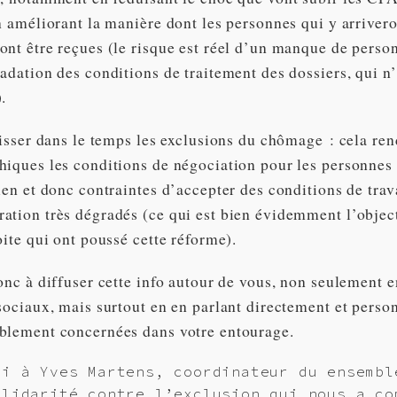
n améliorant la manière dont les personnes qui y arriver
ont être reçues (le risque est réel d’un manque de perso
adation des conditions de traitement des dossiers, qui n’
.
lisser dans le temps les exclusions du chômage : cela re
hiques les conditions de négociation pour les personnes 
ien et donc contraintes d’accepter des conditions de trava
ation très dégradés (ce qui est bien évidemment l’objec
oite qui ont poussé cette réforme).
onc à diffuser cette info autour de vous, non seulement e
 sociaux, mais surtout en en parlant directement et pers
blement concernées dans votre entourage.
ci à Yves Martens, coordinateur du ensembl
olidarité contre l’exclusion qui nous a co