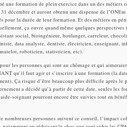
mé une formation de plein exercice dans un des métiers 
e 31 décembre et auront obtenu une dispense de l’ONEm 
 pour la durée de leur formation. Et des métiers en pénu
tuellement, ça ouvre quand même quelques perspectives (
istant social, bioingénieur, boulanger, carreleur, chocola
niste, data analyste, dentiste, électricien, enseignant, i
matelot, roboticien, statisticien, etc).
 pour les personnes qui sont au chômage et qui aimeraien
T qu’il faut agir et s’inscrire à une formation (la date
ent). Ça risque d’être beaucoup plus difficile après le p
rnement a décidé qu’à partir de cette date, seules les f
’aide-soignant pourront encore être suivies tout en bénéf
de nombreuses personnes suivent ce conseil, l’impact col
e, notamment en réduisant le choc que vont subir les CP