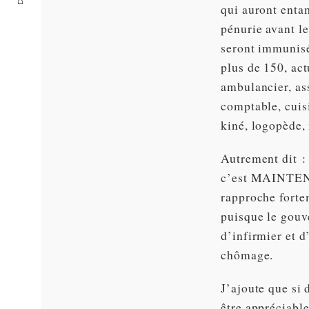
qui auront enta
pénurie avant l
seront immunisés
plus de 150, ac
ambulancier, ass
comptable, cuisi
kiné, logopède, 
Autrement dit :
c’est MAINTENAN
rapproche fortem
puisque le gouve
d’infirmier et d
chômage.
J’ajoute que si 
être appréciabl