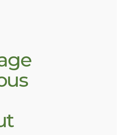
mage
vous
ut