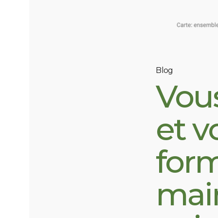
Blog
Vou
et v
form
main