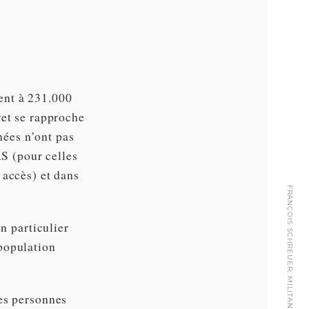
ent à 231.000
ret se rapproche
ées n’ont pas
AS (pour celles
 accès) et dans
FRANÇOIS SCHREUER, MILITANT URBAIN
n particulier
population
les personnes