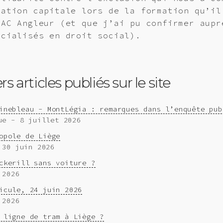
mation capitale lors de la formation qu’il
PAC Angleur (et que j’ai pu confirmer aupr
écialisés en droit social).
s articles publiés sur le site
inebleau - MontLégia : remarques dans l’enquête pub
ue - 8 juillet 2026
opole de Liège
 30 juin 2026
ckerill sans voiture ?
 2026
icule, 24 juin 2026
 2026
 ligne de tram à Liège ?