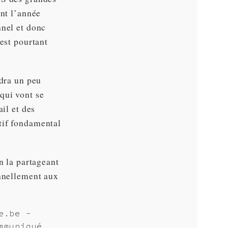
ont l’année
nnel et donc
est pourtant
ndra un peu
qui vont se
il et des
tif fondamental
n la partageant
onnellement aux
e.be -
mmuniqué