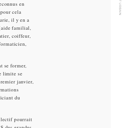
reconnus en
pour cela
rie, il y en a
aide familial,
tier, coiffeur,
nformaticien,
t se former,
 limite se
remier janvier,
ormations
iciant du
lectif pourrait
AS des grandes