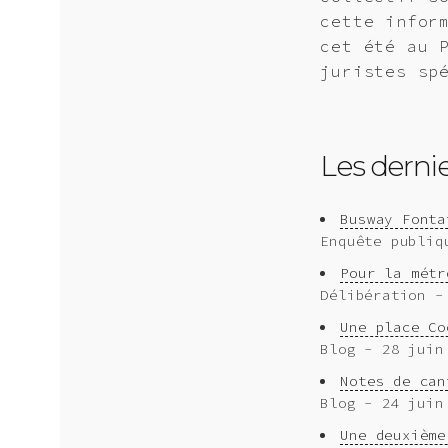
cette infor
cet été au 
juristes sp
Les dernier
Busway Fonta
Enquête publiq
Pour la métr
Délibération -
Une place Co
Blog - 28 juin
Notes de can
Blog - 24 juin
Une deuxième