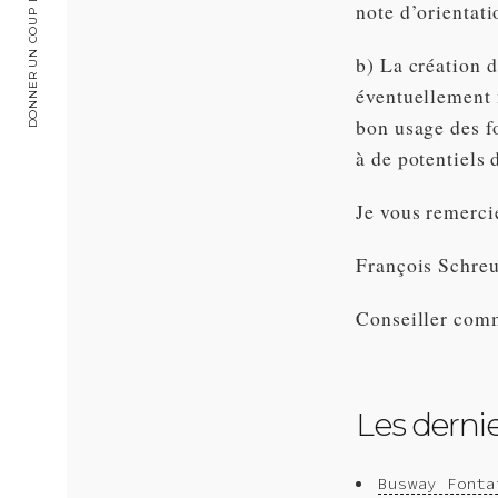
DONNER UN COUP DE MAIN
note d’orientati
b) La création 
éventuellement 
bon usage des fo
à de potentiels 
Je vous remerci
François Schre
Conseiller com
Les dernier
Busway Fonta