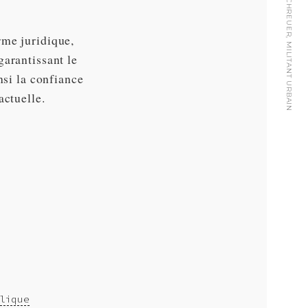
FRANÇOIS SCHREUER, MILITANT URBAIN
rme juridique,
garantissant le
nsi la confiance
actuelle.
lique