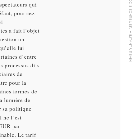
FRANÇOIS SCHREUER, MILITANT URBAIN
spectateurs qui
faut, pourriez-
Si
es a fait l’objet
question un
u’elle lui
ertaines d’entre
es processus dits
iaires de
tre pour la
taines formes de
la lumière de
r sa politique
l ne l’est
 EUR par
nable. Le tarif