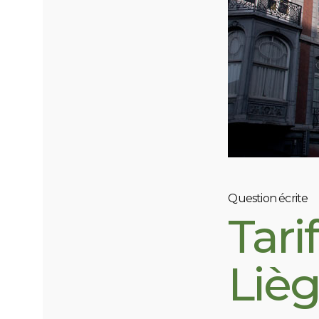
Question écrite
Tari
Liè