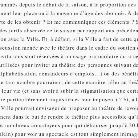
rammés depuis le début de la saison, à la proportion des 
ement leur place ou à la moyenne d’âge des abonnés. À dé
orte de les obtenir ? Et me communiquer ces éléments ? 
 des
tarifs
observée cette saison par rapport aux précédent
on avec la Ville. Et, à défaut, si la Ville a fait de cette 
scussion menée avec le théâtre dans le cadre du soutien q
invitations sont réservées à un usage protocolaire ou si c
 utilisées pour inviter au théâtre des personnes suivant d
(alphabétisation, demandeurs d’emplois…) ou des bénéfic
rtain nombre pourraient, de cette manière, aller au théâ
 leur vie (et sans avoir à subir la stigmatisation que cer
ire particulièrement inquisitrices leur imposent) ? Si, à 
 Ville pourrait envisager de proposer au théâtre de revoi
ment dans le but de rendre le théâtre plus accessible qu’i
os nombreux concitoyens pour qui débourser jusqu’à 30
plein) pour voir un spectacle est tout simplement inimagi