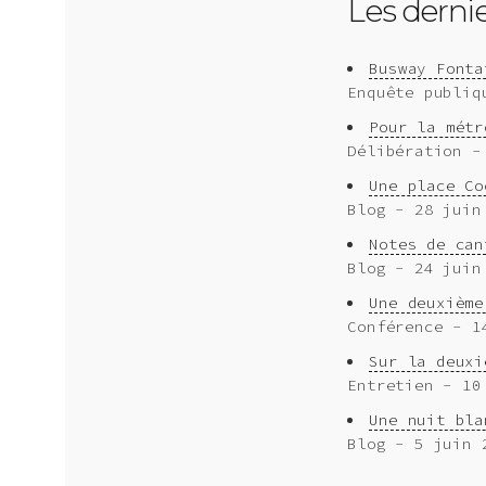
Les dernier
Busway Fonta
Enquête publiq
Pour la métr
Délibération -
Une place Co
Blog - 28 juin
Notes de can
Blog - 24 juin
Une deuxième
Conférence - 1
Sur la deuxi
Entretien - 10
Une nuit bla
Blog - 5 juin 