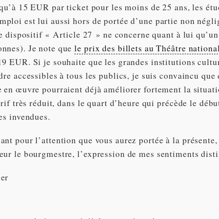
squ’à 15 EUR par ticket pour les moins de 25 ans, les étu
ploi est lui aussi hors de portée d’une partie non négli
le dispositif « Article 27 » ne concerne quant à lui qu’un 
nnes). Je note que
le prix des billets au Théâtre nationa
9 EUR. Si je souhaite que les grandes institutions cultur
dre accessibles à tous les publics, je suis convaincu que
e en œuvre pourraient déjà améliorer fortement la situat
arif très réduit, dans le quart d’heure qui précède le débu
es invendues.
nt pour l’attention que vous aurez portée à la présente, 
eur le bourgmestre, l’expression de mes sentiments dist
uer