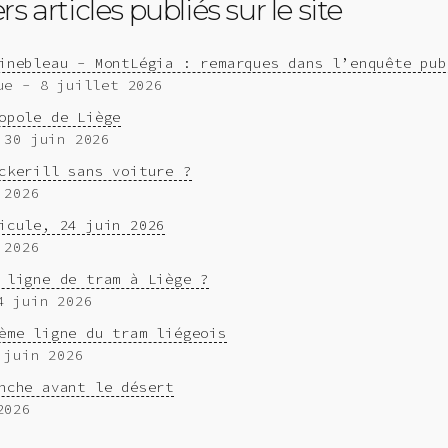
s articles publiés sur le site
inebleau - MontLégia : remarques dans l’enquête pub
ue - 8 juillet 2026
opole de Liège
 30 juin 2026
ckerill sans voiture ?
 2026
icule, 24 juin 2026
 2026
 ligne de tram à Liège ?
4 juin 2026
ème ligne du tram liégeois
 juin 2026
nche avant le désert
2026