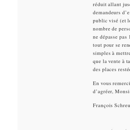
réduit allant ju
demandeurs d’em
public visé (et 
nombre de perso
ne dépasse pas 1
tout pour se ren
simples à mettr
que la vente à t
des places resté
En vous remercia
d’agréer, Monsi
François Schre