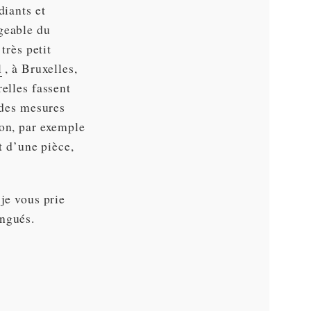
diants et
geable du
très petit
l
, à Bruxelles,
elles fassent
 des mesures
ion, par exemple
t d’une pièce,
je vous prie
ingués.