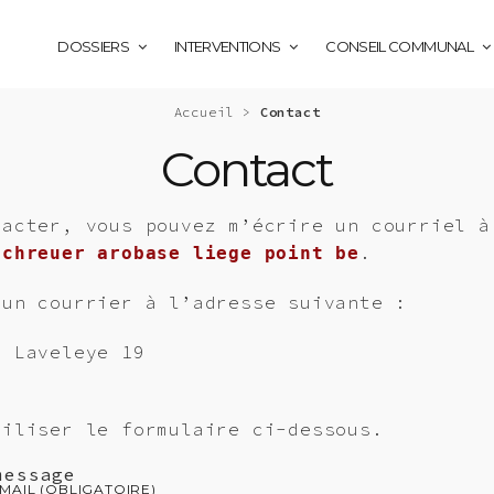
DOSSIERS
INTERVENTIONS
CONSEIL COMMUNAL
Accueil
>
Contact
Contact
tacter, vous pouvez m’écrire un courriel à
.
schreuer arobase liege point be
 un courrier à l’adresse suivante :
e Laveleye 19
e
tiliser le formulaire ci-dessous.
message
MAIL (OBLIGATOIRE)