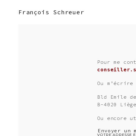
François Schreuer
Pour me con
conseiller.
Ou m’écrire
Bld Emile d
B-4020 Lièg
Ou encore u
Envoyer un 
VOTRE ADRESSE E