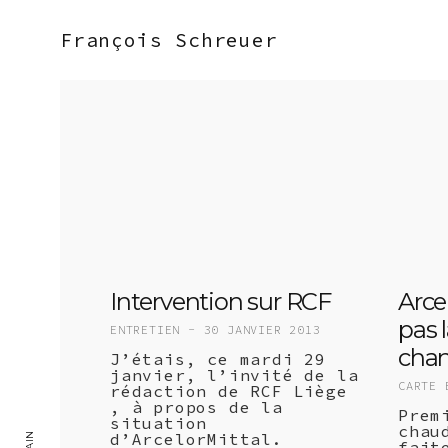
François Schreuer
Intervention sur RCF
Arcel
pas 
ENTRETIEN -
30 JANVIER 2013
cha
J’étais, ce mardi 29
janvier, l’invité de la
CARTE 
rédaction de RCF Liège
, à propos de la
Prem
situation
chau
d’ArcelorMittal.
fait