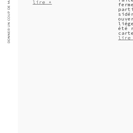
DONNER UN COUP DE MAIN
lire +
ferm
part
sidé
ouve
liég
été 
cart
lire