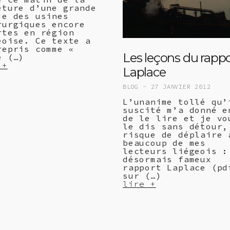
eture d’une grande
ie des usines
rurgiques encore
rtes en région
eoise. Ce texte a
repris comme «
Les leçons du rappo
e (…)
 +
Laplace
BLOG -
27 JANVIER 2012
L’unanime tollé qu’
suscité m’a donné e
de le lire et je vo
le dis sans détour,
risque de déplaire 
beaucoup de mes
lecteurs liégeois :
désormais fameux
rapport Laplace (pd
sur (…)
lire +