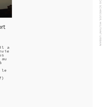
FRANÇOIS SCHREUER, MILITANT URBAIN
rt
il a
nvie
us
 au
à
 le
f)