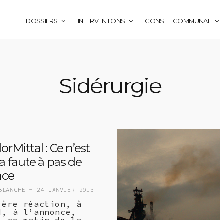
DOSSIERS
INTERVENTIONS
CONSEIL COMMUNAL
Sidérurgie
orMittal : Ce n’est
la faute à pas de
nce
BLANCHE -
24 JANVIER 2013
ière réaction, à
d, à l’annonce,
e ce matin de la