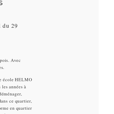
s
l du 29
mpois. Avec
es.
ute école HELMO
 les années à
 déménager,
dans ce quartier,
orme en quartier