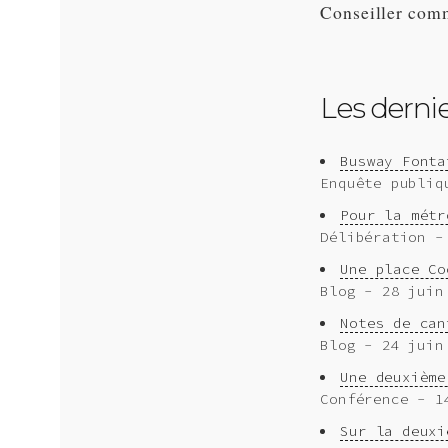
Conseiller comm
Les dernier
Busway Fonta
Enquête publiq
Pour la métr
Délibération -
Une place Co
Blog - 28 juin
Notes de can
Blog - 24 juin
Une deuxième
Conférence - 1
Sur la deuxi