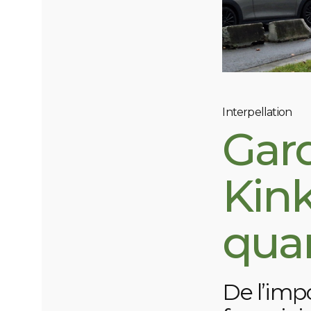
Interpellation
Gar
Kin
quar
De l’impo