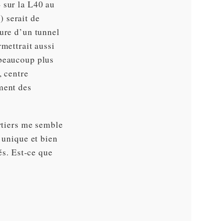
 sur la L40 au
 serait de
ture d’un tunnel
rmettrait aussi
 beaucoup plus
, centre
ment des
artiers me semble
 unique et bien
és. Est-ce que