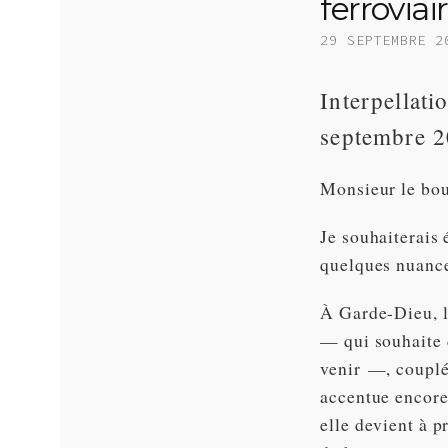
ferrovia
29 SEPTEMBRE 2
Interpellat
septembre 
Monsieur le bo
Je souhaiterais
quelques nuances
À Garde-Dieu, 
— qui souhaite 
venir —, couplé
accentue encore 
elle devient à p