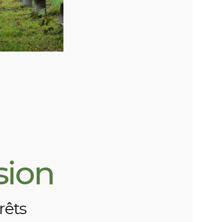
sion
rêts