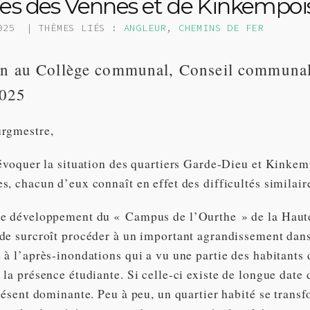
ires des Vennes et de Kinkempoi
025
| THÈMES LIÉS :
ANGLEUR
,
CHEMINS DE FER
ion au Collège communal, Conseil communa
2025
urgmestre,
 évoquer la situation des quartiers Garde-Dieu et Kinke
, chacun d’eux connaît en effet des difficultés similair
le développement du « Campus de l’Ourthe » de la Ha
de surcroît procéder à un important agrandissement dans
 à l’après-inondations qui a vu une partie des habitants
la présence étudiante. Si celle-ci existe de longue date 
résent dominante. Peu à peu, un quartier habité se transf