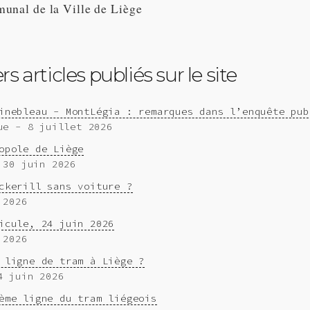
unal de la Ville de Liège
s articles publiés sur le site
inebleau - MontLégia : remarques dans l’enquête pub
ue - 8 juillet 2026
opole de Liège
 30 juin 2026
ckerill sans voiture ?
 2026
icule, 24 juin 2026
 2026
 ligne de tram à Liège ?
4 juin 2026
ème ligne du tram liégeois