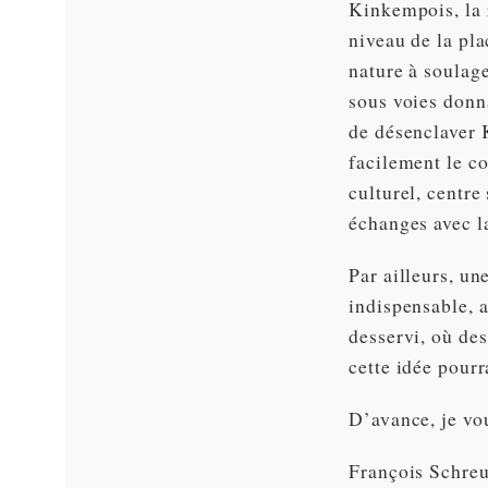
Kinkempois, la 
niveau de la pl
nature à soulag
sous voies donna
de désenclaver 
facilement le co
culturel, centr
échanges avec l
Par ailleurs, un
indispensable, a
desservi, où des
cette idée pourr
D’avance, je vo
François Schre