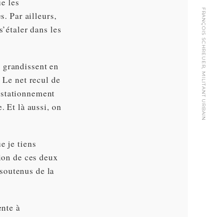
ue les
FRANÇOIS SCHREUER, MILITANT URBAIN
s. Par ailleurs,
s’étaler dans les
 grandissent en
 Le net recul de
 stationnement
. Et là aussi, on
e je tiens
tion de ces deux
soutenus de la
ente à