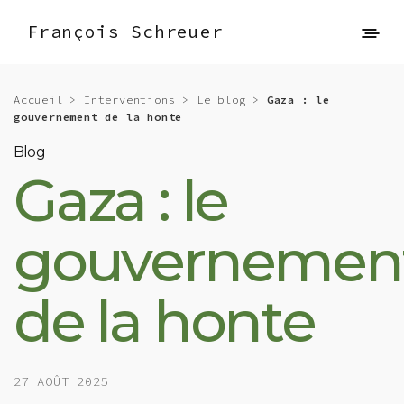
François Schreuer
Accueil
>
Interventions
>
Le blog
>
Gaza : le
gouvernement de la honte
Blog
Gaza : le
gouvernemen
de la honte
27 AOÛT 2025