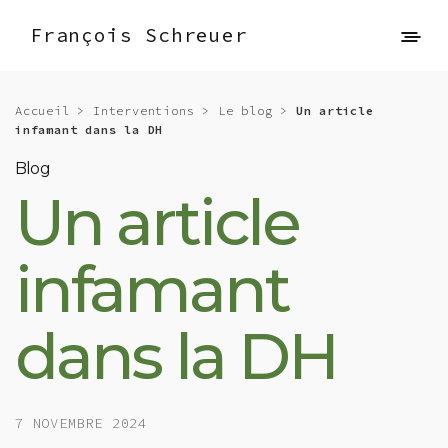
François Schreuer
Accueil
>
Interventions
>
Le blog
>
Un article
infamant dans la DH
Blog
Un article
infamant
dans la DH
7 NOVEMBRE 2024