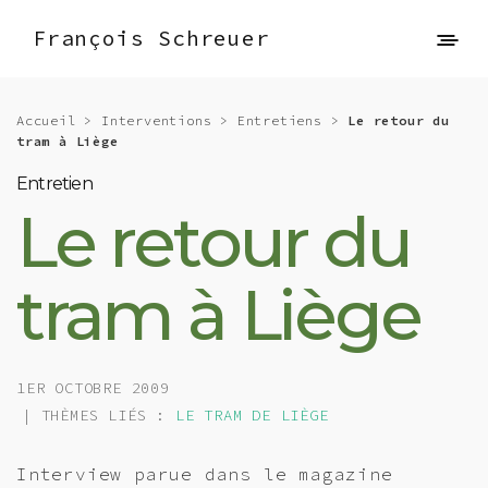
François Schreuer
Accueil
>
Interventions
>
Entretiens
>
Le retour du
tram à Liège
Entretien
Le retour du
tram à Liège
1ER OCTOBRE 2009
| THÈMES LIÉS :
LE TRAM DE LIÈGE
Interview parue dans le magazine