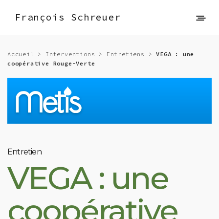
François Schreuer
Accueil
>
Interventions
>
Entretiens
>
VEGA : une
coopérative Rouge-Verte
Entretien
VEGA : une
coopérative