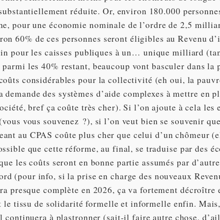
 substantiellement réduite. Or, environ 180.000 personne
ne, pour une économie nominale de l’ordre de 2,5 millia
on 60% de ces personnes seront éligibles au Revenu d’i
ain pour les caisses publiques à un… unique milliard (ta
 parmi les 40% restant, beaucoup vont basculer dans la 
oûts considérables pour la collectivité (eh oui, la pauvr
a demande des systèmes d’aide complexes à mettre en pl
ciété, bref ça coûte très cher). Si l’on ajoute à cela les e
(vous vous souvenez ?), si l’on veut bien se souvenir que
ant au CPAS coûte plus cher que celui d’un chômeur (eh 
ossible que cette réforme, au final, se traduise par des
que les coûts seront en bonne partie assumés par d’autres
d (pour info, si la prise en charge des nouveaux Reven
era presque complète en 2026, ça va fortement décroître e
t le tissu de solidarité formelle et informelle enfin. Mais
l continuera à plastronner (sait-il faire autre chose, d’ail