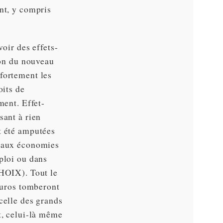
nt, y compris
voir des effets-
ion du nouveau
fortement les
oits de
ment. Effet-
sant à rien
t été amputées
r aux économies
ploi ou dans
CHOIX). Tout le
’euros tomberont
celle des grands
t, celui-là même