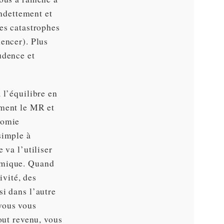
endettement et
es catastrophes
mencer). Plus
udence et
 l’équilibre en
ement le MR et
nomie
simple à
 va l’utiliser
nomique. Quand
ivité, des
si dans l’autre
vous vous
out revenu, vous