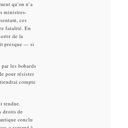
ement qu’on n’a
s ministres-
sentant, ces
re fatalité. En
ortir de la
it presque — si
 par les bobards
le pour résister
 tiendrai compte
t tendue.
s droits de
lantique conclu
ous a ramené à