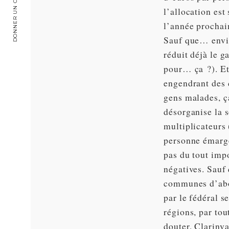
DONNER UN COUP DE MAIN
l’allocation est
l’année prochai
Sauf que… envir
réduit déjà le g
pour… ça ?). Et
engendrant des c
gens malades, ç
désorganise la so
multiplicateurs 
personne émarge
pas du tout imp
négatives. Sauf 
communes d’abor
par le fédéral s
régions, par tou
douter, Clarinva