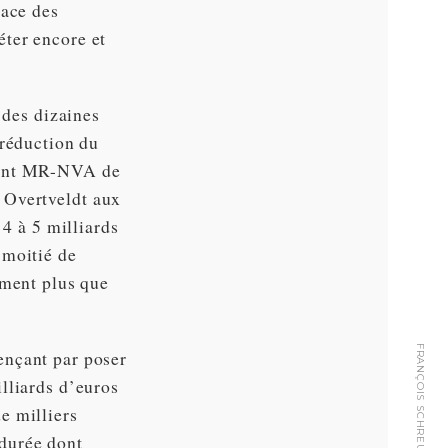
lace des
ter encore et
 des dizaines
 réduction du
ement MR-NVA de
 Overtveldt aux
 4 à 5 milliards
 moitié de
ement plus que
ençant par poser
lliards d’euros
e milliers
durée dont