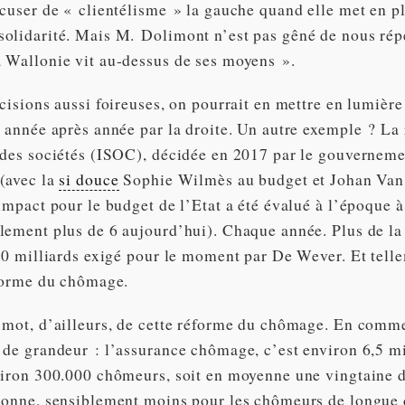
ccuser de « clientélisme » la gauche quand elle met en p
olidarité. Mais M. Dolimont n’est pas gêné de nous répé
 Wallonie vit au-dessus de ses moyens ».
cisions aussi foireuses, on pourrait en mettre en lumière
s année après année par la droite. Un autre exemple ? La
 des sociétés (ISOC), décidée en 2017 par le gouvern
(avec la
si douce
Sophie Wilmès au budget et Johan Van
impact pour le budget de l’Etat a été évalué à l’époque à
lement plus de 6 aujourd’hui). Chaque année. Plus de la
 10 milliards exigé pour le moment par De Wever. Et tell
éforme du chômage.
 mot, d’ailleurs, de cette réforme du chômage. En comm
 de grandeur : l’assurance chômage, c’est environ 6,5 mi
viron 300.000 chômeurs, soit en moyenne une vingtaine d
sonne, sensiblement moins pour les chômeurs de longue 