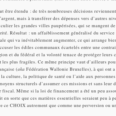
eut être étendu : de très nombreuses décisions reviennen
’argent, mais à transférer des dépenses vers d’autres ni
iculier les grandes villes paupérisées, qui se mangent de 
ité. Résultat : un affaiblissement généralisé du service 
cale qui va inévitablement augmenter, ce qui arrange bien
 accuser les édiles communaux écartelés entre une contrai
ion et du fédéral et la volonté tenace de protéger leurs 
 les plus fragiles. Ce même principe vaut d’ailleurs pou
nçaise (
aka
Fédération Wallonie Bruxelles), à qui ont a
 la culture, la politique de santé ou l’aide aux personn
 moyens structurels d’assumer ces missions et sans leur 
 fiscal. Même si la loi de financement a été un peu asso
ait en sorte que ces matières essentielles seraient peu à p
e ce CHOIX autrement que comme une perversion ou un