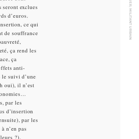
FRANÇOIS SCHREUER, MILITANT URBAIN
s seront exclues
rds d’euros.
nsertion, ce qui
nt de souffrance
pauvreté,
eté, ça rend les
ace, ça
ffets anti-
 le suivi d’une
oui), il n’est
 économies…
, par les
us d’insertion
nsuite), par les
, à n’en pas
leurs ?).