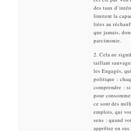
des taux d’intér
limitent la cap
liées au réchau
que jamais, don
parcimonie.
2. Cela ne signi
taillant sauvag
les Engagés, qu
politique : cha
comprendre : si 
pour consommer 
ce sont des mill
emplois, qui vo
sens : quand vo
apprêtez en sus 