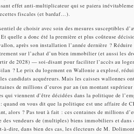
sant effet anti-multiplicateur qui se paiera inévitableme
recettes fiscales (et bardaf…).
ssentiel de choisir avec soin des mesures susceptibles d’a
. Et quelle a donc été la première et plus coûteuse décis
llon, après son installation l’année dernière ? Réduire 
trement sur l’achat d’un bien immobilier (et aussi les dr
rtir de 2028) — soi-disant pour faciliter l’accès au loge
Bilan ? Le prix du logement en Wallonie a explosé, rédui
 les candidats acquéreurs. Mais les caisses wallonnes on
ntaines de millions d’euros par an (un montant supérieu
es qui viennent d’être décidées dans la politique de l’em
: quand on vous dit que la politique est une affaire de 
t, alors ? Pas tout à fait : ces centaines de millions d
e des vendeurs de (multiples) biens immobiliers et dans 
t-à-dire, dans bien des cas, les électeurs de M. Dolimon