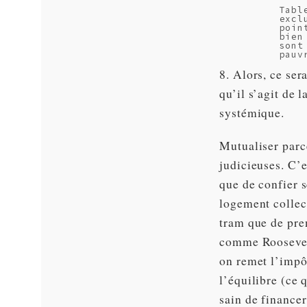
Tabl
excl
poin
bien
sont
pauv
8. Alors, ce ser
qu’il s’agit de 
systémique.
Mutualiser parc
judicieuses. C’e
que de confier s
logement collec
tram que de pre
comme Roosevelt,
on remet l’impô
l’équilibre (ce 
sain de financer