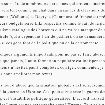
’en suis sûr, de nombreuses personnes qui croient sincèr
i achètent comme un chat dans un sac les déclarations de
mont (Wallonie) et Degryse (Communauté française) pré
leurs budgets serre-kiki respectifs comme le fait de la pu
isième catalogue des horreurs qui ne va pas manquer de s
érale (qui a cependant l’air de patiner), on se demandera
 si ces gens font de la politique ou de la cartomancie.
uelques arguments importants pour ne pas se faire abuser
us que jamais, l’auto-formation populaire est indispensab
lleurs n’hésitez pas à compléter, corriger, commenter, je
s pour améliorer mon texte).
s tout d’abord que la situation globale s’est sérieusemen
 à la guerre en Ukraine s’est poursuivie avec la guerre de
et l’instabilité politique généralisée. L’accord transat
 der Leyen est une
catastrophe
pour l’Europe. Tout cela n