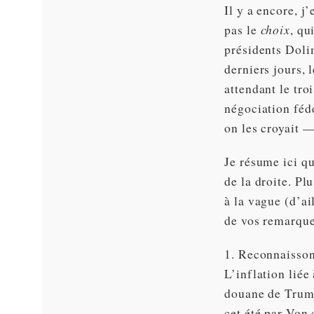
Il y a encore, j
pas le
choix
, qu
présidents Doli
derniers jours, 
attendant le tro
négociation féd
on les croyait —
Je résume ici q
de la droite. Pl
à la vague (d’ai
de vos remarque
1. Reconnaisson
L’inflation liée
douane de Trump 
cet été par Von