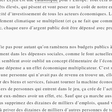
êts élevés, qui pèsent et vont peser sur le coût de notre 
acité d’investissement de tous les acteurs économiques. L
ffement climatique se multiplient (et ça ne fait que com
c, chaque euro d’argent public doit être dépensé avec pr
fie pas pour autant qu’on ramènera nos budgets publics à
ement dans les dépenses sociales, comme le font actuell
i semblent avoir oublié un concept élémentaire de l’éco
que dépense a un effet économique multiplicateur. C’est 
une personne qui n’avait pas de revenu en trouve un, elle
des biens et services, faisant tourner la machine éco
iers de personnes qui entrent dans le jeu, ça crée de l’act
nt eux-mêmes avoir un effet, etc. Sauf que ça marche aus
us supprimez des dizaines de milliers d’emplois, quand 
à priver des dizaines de milliers d’autres personnes de t