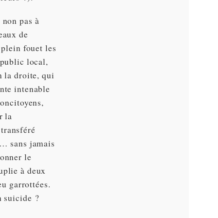
t non pas à
veaux de
plein fouet les
public local,
 la droite, qui
nte intenable
concitoyens,
r la
 transféré
es… sans jamais
donner le
uplie à deux
eu garrottées.
 suicide ?