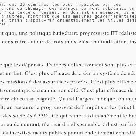
eau des 25 communes les plus impactées par les
usions du chômage. Ces données donnent substance au
t 7 du texte ci-dessus, en donnant un exemple, parm
 d’autres, montrant que les mesures gouvernementale
 en train d’appauvrir dramatiquement les villes déj
res.
ait quoi, une politique budgétaire progressiste ET réalis
la construire autour de trois mots-clés : mutualisation, i
e que les dépenses décidées collectivement sont plus eff
st un fait. C’est plus efficace de créer un système de séc
es missions à des assurances privées. C’est plus efficac
tivement que chacun de son côté. C’est plus efficace de
ndre chacun sa bagnole. Quand l’argent manque, on mutu
 on restaure la progressivité de l’impôt sur les (très) h
t des sociétés à 33%. Ce qui remet instantanément le bu
qui au demeurant, n’a rien d’indispensable : il est parfa
 les investissements publics par un endettement contrôlé