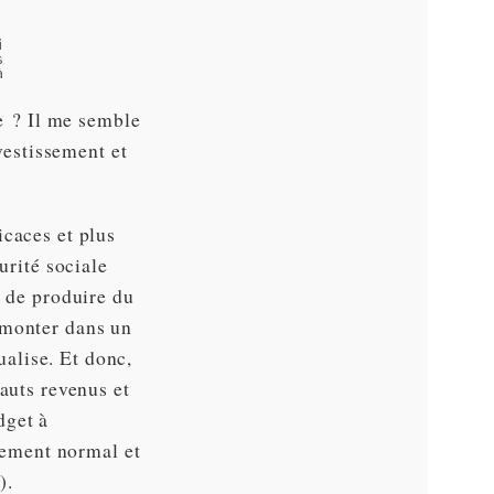
i
s
à
te ? Il me semble
nvestissement et
icaces et plus
urité sociale
e de produire du
 monter dans un
alise. Et donc,
auts revenus et
dget à
itement normal et
).