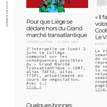
DONNER UN COUP DE MAIN
« Il 
Pour que Liège se
volo
déclare hors du Grand
Cool
marché transatlantique
Le V
INTERPELLATION -
2 JUIN 2014
ENTRE
J’interpelle ce lundi 2
Le V
juin le Collège
sema
communal sur les
de v
conséquences possibles
repr
du « Grand Marché
de c
Transatlantique » (GMT,
la v
alias TAFTA, alias
relu
TTIP), actuellement en
semb
cours de négociation.
coup
Avec (…)
page
lire +
lire
Quelques bonnes