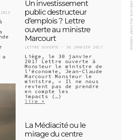
FRANÇOIS SCHREUER, MILITANT URBAIN
Un investissement
public destructeur
 2013
d’emplois ? Lettre
à
ouverte au ministre
a
nde
Marcourt
e
LETTRE OUVERTE -
30 JANVIER 2017
Liège, le 30 janvier
 a
2017 Lettre ouverte à
Monsieur le ministre de
l’économie, Jean-Claude
Marcourt Monsieur le
ministre, « Il ne nous
revient pas de prendre
en compte les
impacts (…)
lire +
La Médiacité ou le
mirage du centre