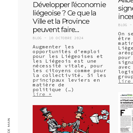
Développer l’économie
sign
liégeoise ? Ce que la
ince
Ville et la Province
BLOG 
peuvent faire…
On s
être
BLOG -
10 OCTOBRE 2024
mati
Augmenter les
Lièg
opportunités d’emploi
aréo
pour les Liégeoises et
pour
les Liégeois est une
sign
nécessité vitale, pour
avec
les citoyens comme pour
logi
la collectivité. Si les
grou
principaux leviers en
lire
matière de
politique (…)
lire +