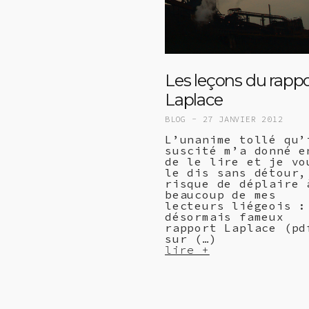
Les leçons du rappo
Laplace
BLOG -
27 JANVIER 2012
L’unanime tollé qu’
suscité m’a donné e
de le lire et je vo
le dis sans détour,
risque de déplaire 
beaucoup de mes
lecteurs liégeois :
désormais fameux
rapport Laplace (pd
sur (…)
lire +