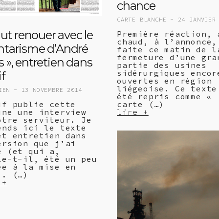
chance
CARTE BLANCHE -
24 JANVIER
faut renouer avec le
Première réaction, 
chaud, à l’annonce,
ntarisme d’André
faite ce matin de l
fermeture d’une gra
s », entretien dans
partie des usines
sidérurgiques encor
if
ouvertes en région
liégeoise. Ce texte
TIEN -
13 NOVEMBRE 2014
été repris comme «
carte (…)
if publie cette
lire +
ine une interview
otre serviteur. Je
ends ici le texte
et entretien dans
ersion que j’ai
e (et qui a,
le-t-il, été un peu
ée à la mise en
). (…)
 +