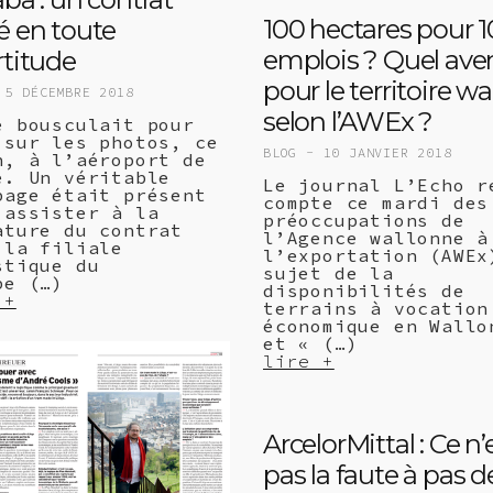
100 hectares pour 
é en toute
emplois ? Quel aven
rtitude
pour le territoire wa
-
5 DÉCEMBRE 2018
selon l’AWEx ?
e bousculait pour
 sur les photos, ce
BLOG -
10 JANVIER 2018
n, à l’aéroport de
e. Un véritable
Le journal L’Echo r
page était présent
compte ce mardi des
 assister à la
préoccupations de
ature du contrat
l’Agence wallonne à
 la filiale
l’exportation (AWEx
stique du
sujet de la
pe (…)
disponibilités de
 +
terrains à vocation
économique en Wallo
et « (…)
lire +
ArcelorMittal : Ce n’
pas la faute à pas d