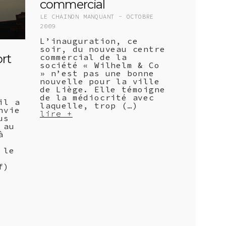
commercial
LE CHAINON MANQUANT -
OCTOBRE
2009
L’inauguration, ce
soir, du nouveau centre
rt
commercial de la
société « Wilhelm & Co
» n’est pas une bonne
nouvelle pour la ville
de Liège. Elle témoigne
de la médiocrité avec
il a
laquelle, trop (…)
nvie
lire +
us
 au
à
 le
f)