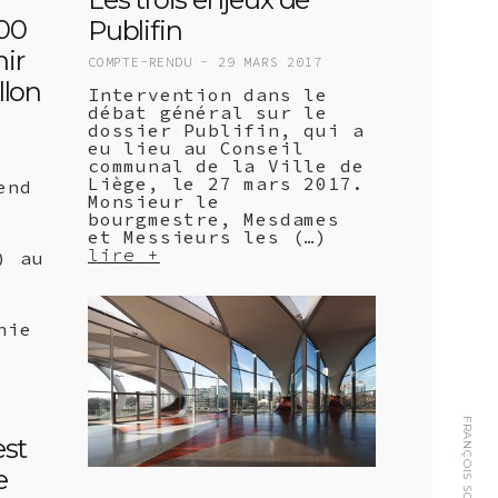
100
Publifin
ir
COMPTE-RENDU -
29 MARS 2017
llon
Intervention dans le
débat général sur le
dossier Publifin, qui a
eu lieu au Conseil
communal de la Ville de
Liège, le 27 mars 2017.
end
Monsieur le
bourgmestre, Mesdames
et Messieurs les (…)
lire +
) au
nie
est
e